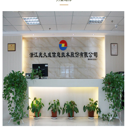
为13万吨其
中横店基地
产能5000吨
赣州基地
8000吨（附
调研问答）