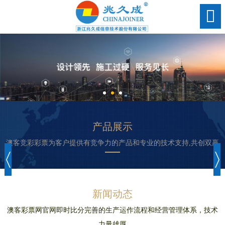
产品展示
澳客竞彩彩票为客户提供有竞争力的产品和专业的技术支持,共创双赢
割绳子的青
《大奉打更
石英股份弄
金刚砂磨头
中国股市：
英洛华获10
人》恒远的
清网络传言
稀土涨价看
蛙2国际版
详细讲解
家机构调
新闻动态
实为出资6亿
实践身份是
好产业投资
研：公司目
什么 恒远为
元建石英产
前钕铁硼毛
机会
澳客彩票网官网即时比分完善的生产运作流程和经营管理体系，技术
什么不会死
坯总产能约
业园
力量雄厚